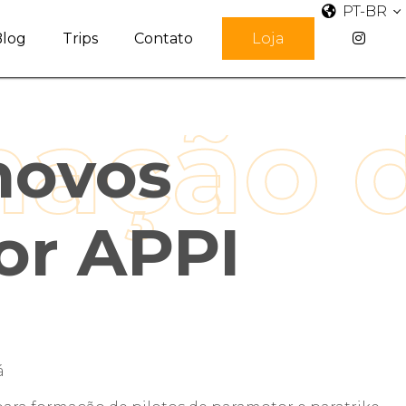
PT-BR
Blog
Trips
Contato
Loja
novos
or APPI
á