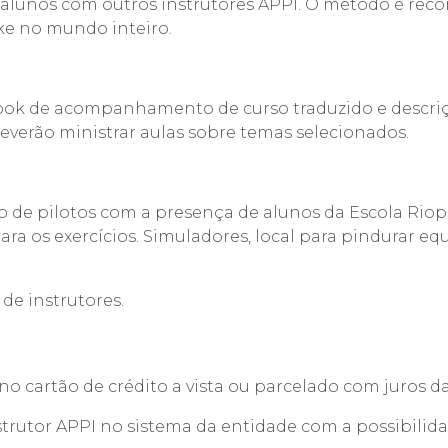
s alunos com outros instrutores APPI. O método é re
ke no mundo inteiro.
k de acompanhamento de curso traduzido e descrição
everão ministrar aulas sobre temas selecionados.
de pilotos com a presença de alunos da Escola Riopa
ra os exercícios. Simuladores, local para pindurar eq
de instrutores.
u no cartão de crédito a vista ou parcelado com juros 
trutor APPI no sistema da entidade com a possibilidad