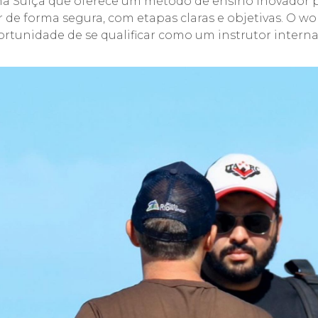
a Suíça que oferece um método de ensino inovador pa
r de forma segura, com etapas claras e objetivas. O w
rtunidade de se qualificar como um instrutor interna