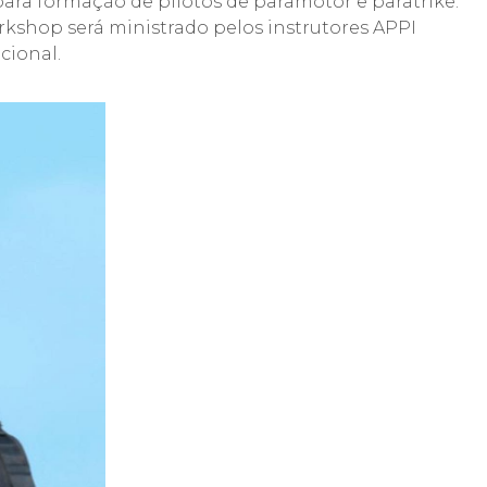
ra formação de pilotos de paramotor e paratrike.
orkshop será ministrado pelos instrutores APPI
cional.