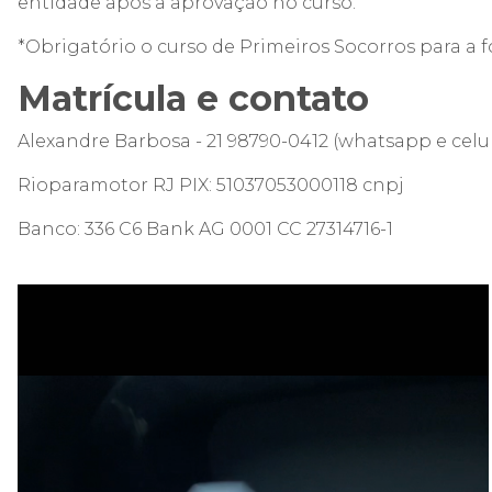
entidade após a aprovação no curso.
*Obrigatório o curso de Primeiros Socorros para a
Matrícula e contato
Alexandre Barbosa - 21 98790-0412 (whatsapp e celul
Rioparamotor RJ PIX: 51037053000118 cnpj
Banco: 336 C6 Bank AG 0001 CC 27314716-1