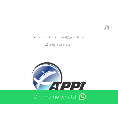
alexandrelbarbosa@gmail.com
(21) 98790-0412
Chama no whats!