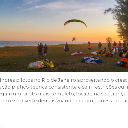
hores pilotos no Rio de Janeiro aproveitando o cresc
ão prático-teórica consistente e sem restrições ou
egam um piloto mais completo, focado na segurança d
izado e se diverte demais voando em grupo nessa com