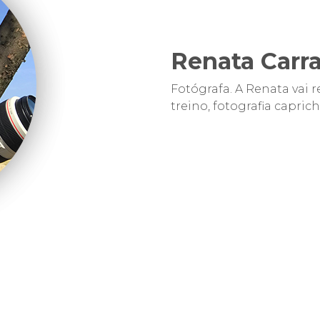
Renata Carr
Fotógrafa.
A Renata vai 
treino, fotografia capri