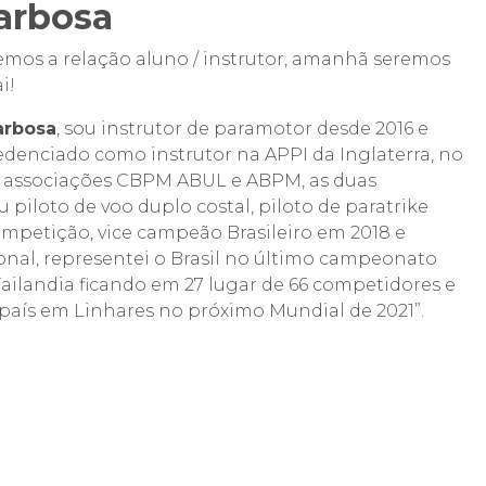
arbosa
emos a relação aluno / instrutor, amanhã seremos
i!
arbosa
, sou instrutor de paramotor desde 2016 e
redenciado como instrutor na APPI da Inglaterra, no
as associações CBPM ABUL e ABPM, as duas
 piloto de voo duplo costal, piloto de paratrike
competição, vice campeão Brasileiro em 2018 e
onal, representei o Brasil no último campeonato
Tailandia ficando em 27 lugar de 66 competidores e
país em Linhares no próximo Mundial de 2021”.