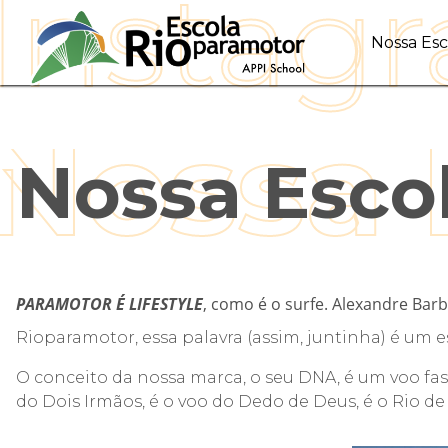
Nossa Esc
Nossa Esco
PARAMOTOR É LIFESTYLE
, como é o
surfe
. Alexandre Barb
Rioparamotor, essa palavra (assim, juntinha) é um 
O conceito da nossa marca, o seu DNA, é um voo fa
do Dois Irmãos, é o voo do Dedo de Deus, é o Rio de