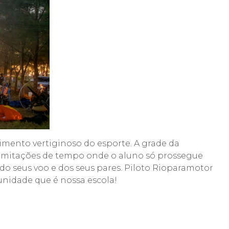
imento vertiginoso do esporte. A grade da
 limitações de tempo onde o aluno só prossegue
o seus voo e dos seus pares. Piloto Rioparamotor
unidade que é nossa escola!